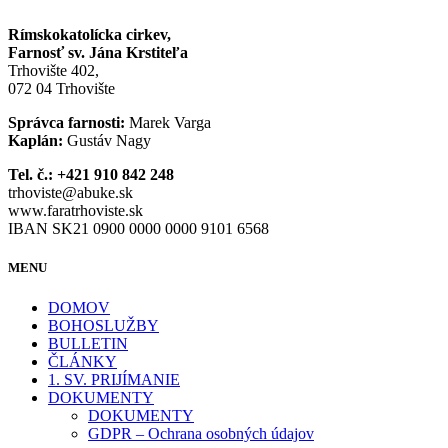
Rímskokatolícka cirkev,
Farnosť sv. Jána Krstiteľa
Trhovište 402,
072 04 Trhovište
Správca farnosti:
Marek Varga
Kaplán:
Gustáv Nagy
Tel. č.: +421 910 842 248
trhoviste@abuke.sk
www.faratrhoviste.sk
IBAN SK21 0900 0000 0000 9101 6568
MENU
DOMOV
BOHOSLUŽBY
BULLETIN
ČLÁNKY
1. SV. PRIJÍMANIE
DOKUMENTY
DOKUMENTY
GDPR – Ochrana osobných údajov