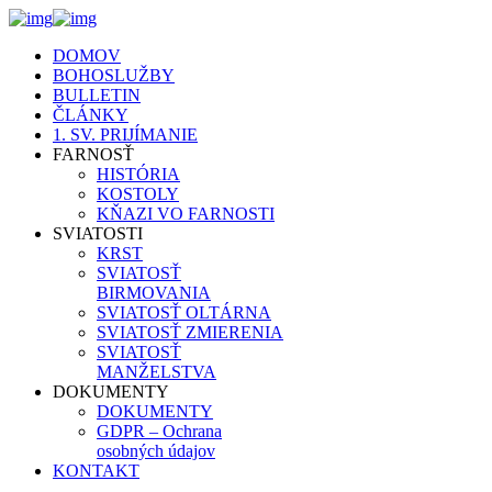
DOMOV
BOHOSLUŽBY
BULLETIN
ČLÁNKY
1. SV. PRIJÍMANIE
FARNOSŤ
HISTÓRIA
KOSTOLY
KŇAZI VO FARNOSTI
SVIATOSTI
KRST
SVIATOSŤ
BIRMOVANIA
SVIATOSŤ OLTÁRNA
SVIATOSŤ ZMIERENIA
SVIATOSŤ
MANŽELSTVA
DOKUMENTY
DOKUMENTY
GDPR – Ochrana
osobných údajov
KONTAKT