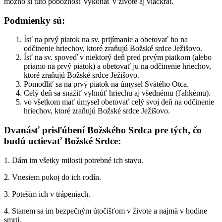
možno si túto pobožnosť vykonať v živote aj viackrát.
Podmienky sú:
Ísť na prvý piatok na sv. prijímanie a obetovať ho na
odčinenie hriechov, ktoré zraňujú Božské srdce Ježišovo.
Ísť na sv. spoveď v niektorý deň pred prvým piatkom (alebo
priamo na prvý piatok) a obetovať ju na odčinenie hriechov,
ktoré zraňujú Božské srdce Ježišovo.
Pomodliť sa na prvý piatok na úmysel Svätého Otca.
Celý deň sa snažiť vyhnúť hriechu aj všednému (ľahkému).
vo všetkom mať úmysel obetovať celý svoj deň na odčinenie
hriechov, ktoré zraňujú Božské srdce Ježišovo.
Dvanásť prisľúbení Božského Srdca pre tých, čo
budú uctievať Božské Srdce:
1. Dám im všetky milosti potrebné ich stavu.
2. Vnesiem pokoj do ich rodín.
3. Poteším ich v trápeniach.
4. Stanem sa im bezpečným útočišťom v živote a najmä v hodine
smrti.