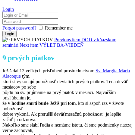
Login
Forgot password?
Remember me
Previous item
DOD v kňazskom
seminári
Next item
VÝLET BA-VIEDEŇ
9 prvých piatkov
Ježiš dal 12 veľkých prisľúbení prostredníctvom
Sv. Margita Mária
Alacoque
tým,
ktorí si vykonajú pobožnosť deviatich prvých piatkov. Teda deväť
mesiacov po sebe
pôjdu na sv. prijímanie na prvý piatok v mesiaci. Najväčším
prisľúbením je,
že
v hodine smrti bude Ježiš pri tom
, kto si aspoň raz v živote
pobožnosť
dobre vykoná. Ak prerušíš deväťmesačnú pobožnosť, je lepšie
začať ju odznova.
Nakoľko sme slabí ľudia a nemáme istotu, či sme podmienky naozaj
verne zachovali,