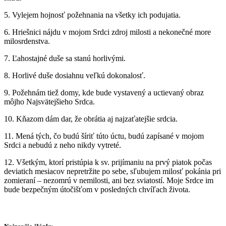
5. Vylejem hojnosť požehnania na všetky ich podujatia.
6. Hriešnici nájdu v mojom Srdci zdroj milosti a nekonečné more
milosrdenstva.
7. Ľahostajné duše sa stanú horlivými.
8. Horlivé duše dosiahnu veľkú dokonalosť.
9. Požehnám tiež domy, kde bude vystavený a uctievaný obraz
môjho Najsvätejšieho Srdca.
10. Kňazom dám dar, že obrátia aj najzaťatejšie srdcia.
11. Mená tých, čo budú šíriť túto úctu, budú zapísané v mojom
Srdci a nebudú z neho nikdy vytreté.
12. Všetkým, ktorí pristúpia k sv. prijímaniu na prvý piatok počas
deviatich mesiacov nepretržite po sebe, sľubujem milosť pokánia pri
zomieraní – nezomrú v nemilosti, ani bez sviatostí. Moje Srdce im
bude bezpečným útočišťom v posledných chvíľach života.