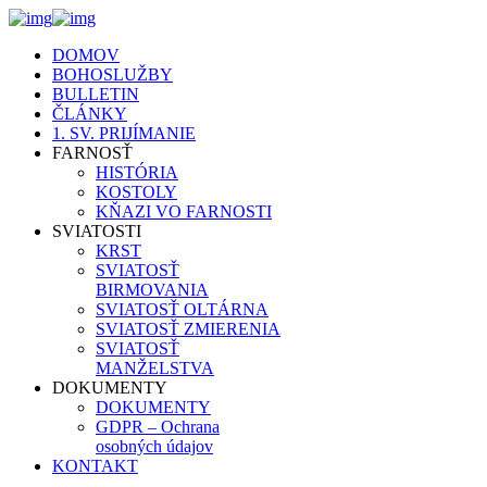
DOMOV
BOHOSLUŽBY
BULLETIN
ČLÁNKY
1. SV. PRIJÍMANIE
FARNOSŤ
HISTÓRIA
KOSTOLY
KŇAZI VO FARNOSTI
SVIATOSTI
KRST
SVIATOSŤ
BIRMOVANIA
SVIATOSŤ OLTÁRNA
SVIATOSŤ ZMIERENIA
SVIATOSŤ
MANŽELSTVA
DOKUMENTY
DOKUMENTY
GDPR – Ochrana
osobných údajov
KONTAKT