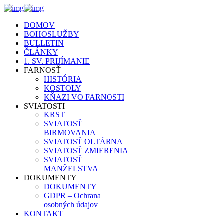
DOMOV
BOHOSLUŽBY
BULLETIN
ČLÁNKY
1. SV. PRIJÍMANIE
FARNOSŤ
HISTÓRIA
KOSTOLY
KŇAZI VO FARNOSTI
SVIATOSTI
KRST
SVIATOSŤ
BIRMOVANIA
SVIATOSŤ OLTÁRNA
SVIATOSŤ ZMIERENIA
SVIATOSŤ
MANŽELSTVA
DOKUMENTY
DOKUMENTY
GDPR – Ochrana
osobných údajov
KONTAKT