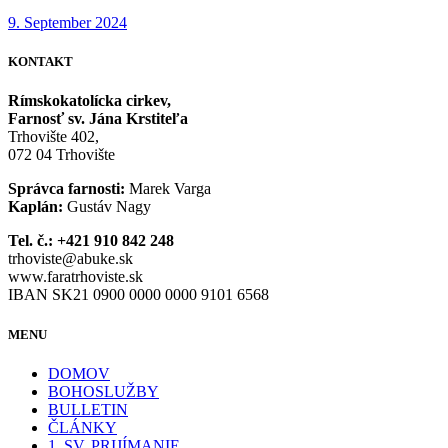
9. September 2024
KONTAKT
Rímskokatolícka cirkev,
Farnosť sv. Jána Krstiteľa
Trhovište 402,
072 04 Trhovište
Správca farnosti:
Marek Varga
Kaplán:
Gustáv Nagy
Tel. č.: +421 910 842 248
trhoviste@abuke.sk
www.faratrhoviste.sk
IBAN SK21 0900 0000 0000 9101 6568
MENU
DOMOV
BOHOSLUŽBY
BULLETIN
ČLÁNKY
1. SV. PRIJÍMANIE