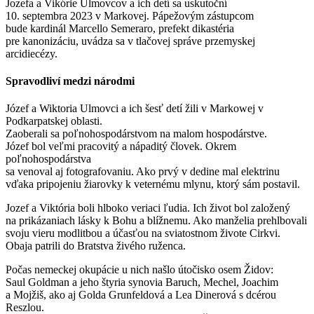
Jozefa a Vikórie Ulmovcov a ich detí sa uskutoční
10. septembra 2023 v Markovej. Pápežovým zástupcom
bude kardinál Marcello Semeraro, prefekt dikastéria
pre kanonizáciu, uvádza sa v tlačovej správe przemyskej
arcidiecézy.
Spravodliví medzi národmi
Józef a Wiktoria Ulmovci a ich šesť detí žili v Markowej v
Podkarpatskej oblasti.
Zaoberali sa poľnohospodárstvom na malom hospodárstve.
Józef bol veľmi pracovitý a nápaditý človek. Okrem
poľnohospodárstva
sa venoval aj fotografovaniu. Ako prvý v dedine mal elektrinu
vďaka pripojeniu žiarovky k veternému mlynu, ktorý sám postavil.
Jozef a Viktória boli hlboko veriaci ľudia. Ich život bol založený
na prikázaniach lásky k Bohu a blížnemu. Ako manželia prehlbovali
svoju vieru modlitbou a účasťou na sviatostnom živote Cirkvi.
Obaja patrili do Bratstva živého ruženca.
Počas nemeckej okupácie u nich našlo útočisko osem Židov:
Saul Goldman a jeho štyria synovia Baruch, Mechel, Joachim
a Mojžiš, ako aj Golda Grunfeldová a Lea Dinerová s dcérou
Reszlou.