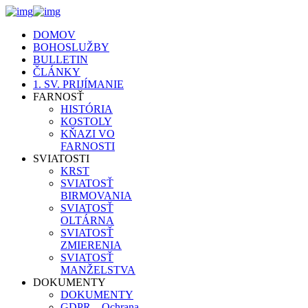
DOMOV
BOHOSLUŽBY
BULLETIN
ČLÁNKY
1. SV. PRIJÍMANIE
FARNOSŤ
HISTÓRIA
KOSTOLY
KŇAZI VO
FARNOSTI
SVIATOSTI
KRST
SVIATOSŤ
BIRMOVANIA
SVIATOSŤ
OLTÁRNA
SVIATOSŤ
ZMIERENIA
SVIATOSŤ
MANŽELSTVA
DOKUMENTY
DOKUMENTY
GDPR – Ochrana