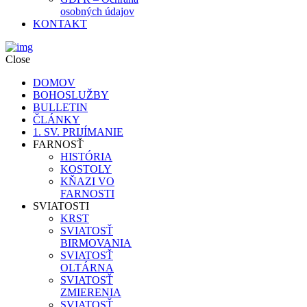
osobných údajov
KONTAKT
Close
DOMOV
BOHOSLUŽBY
BULLETIN
ČLÁNKY
1. SV. PRIJÍMANIE
FARNOSŤ
HISTÓRIA
KOSTOLY
KŇAZI VO
FARNOSTI
SVIATOSTI
KRST
SVIATOSŤ
BIRMOVANIA
SVIATOSŤ
OLTÁRNA
SVIATOSŤ
ZMIERENIA
SVIATOSŤ