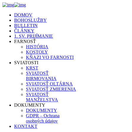
DOMOV
BOHOSLUŽBY
BULLETIN
ČLÁNKY
1. SV. PRIJÍMANIE
FARNOSŤ
HISTÓRIA
KOSTOLY
KŇAZI VO FARNOSTI
SVIATOSTI
KRST
SVIATOSŤ
BIRMOVANIA
SVIATOSŤ OLTÁRNA
SVIATOSŤ ZMIERENIA
SVIATOSŤ
MANŽELSTVA
DOKUMENTY
DOKUMENTY
GDPR – Ochrana
osobných údajov
KONTAKT