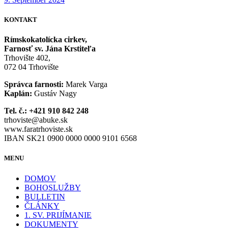
KONTAKT
Rímskokatolícka cirkev,
Farnosť sv. Jána Krstiteľa
Trhovište 402,
072 04 Trhovište
Správca farnosti:
Marek Varga
Kaplán:
Gustáv Nagy
Tel. č.: +421 910 842 248
trhoviste@abuke.sk
www.faratrhoviste.sk
IBAN SK21 0900 0000 0000 9101 6568
MENU
DOMOV
BOHOSLUŽBY
BULLETIN
ČLÁNKY
1. SV. PRIJÍMANIE
DOKUMENTY