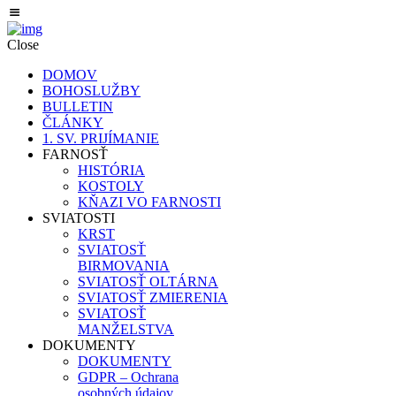
Close
DOMOV
BOHOSLUŽBY
BULLETIN
ČLÁNKY
1. SV. PRIJÍMANIE
FARNOSŤ
HISTÓRIA
KOSTOLY
KŇAZI VO FARNOSTI
SVIATOSTI
KRST
SVIATOSŤ
BIRMOVANIA
SVIATOSŤ OLTÁRNA
SVIATOSŤ ZMIERENIA
SVIATOSŤ
MANŽELSTVA
DOKUMENTY
DOKUMENTY
GDPR – Ochrana
osobných údajov